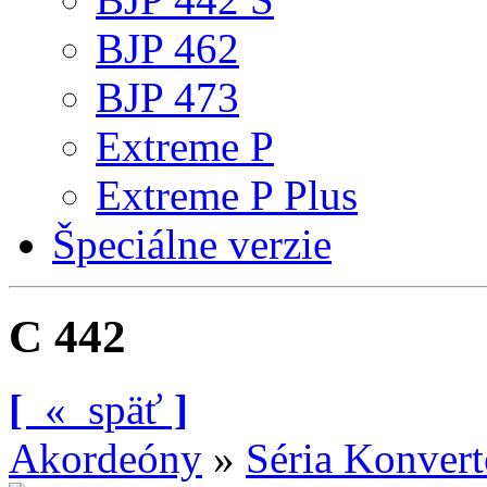
BJP 462
BJP 473
Extreme P
Extreme P Plus
Špeciálne verzie
C 442
[
«
späť
]
Akordeóny
»
Séria Konvert