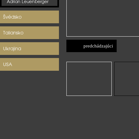
Adrian Leuenberger
Švédsko
Taliansko
predchádzajúci
Ukrajina
USA