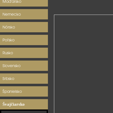
Maďarsko
Nemecko
Nórsko
Poľsko
Rusko
Slovensko
Srbsko
Španielsko
Švajčiarsko