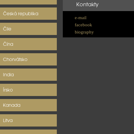
Kontakty
Česká republika
e-mail
facebook
Čile
biography
Čína
Chorvátsko
India
Írsko
Kanada
Litva