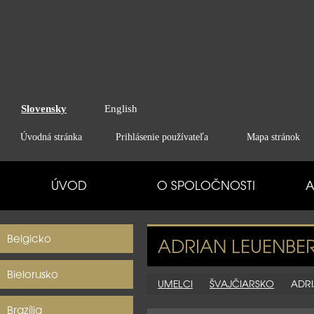
Slovensky
English
Úvodná stránka
Prihlásenie používateľa
Mapa stránok
ÚVOD
O SPOLOČNOSTI
A
Belgicko
ADRIAN LEUENBE
Bielorusko
UMELCI
ŠVAJČIARSKO
ADRI
Brazília