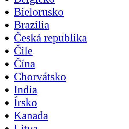
Bielorusko
Brazília
Česká republika
Čile
Čína
Chorvátsko
India
Írsko
Kanada
Litva