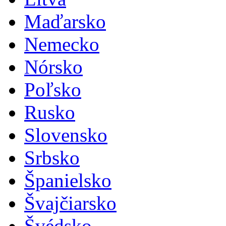
Maďarsko
Nemecko
Nórsko
Poľsko
Rusko
Slovensko
Srbsko
Španielsko
Švajčiarsko
Švédsko