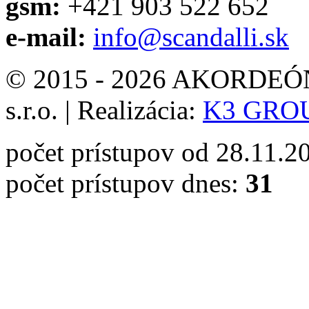
gsm:
+421 903 522 652
e-mail:
info@scandalli.sk
© 2015 - 2026 AKORDEÓN 
s.r.o.
|
Realizácia:
K3 GROUP
počet prístupov od 28.11.2
počet prístupov dnes:
31