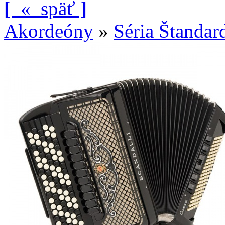
[
«
späť
]
Akordeóny
»
Séria Štandar