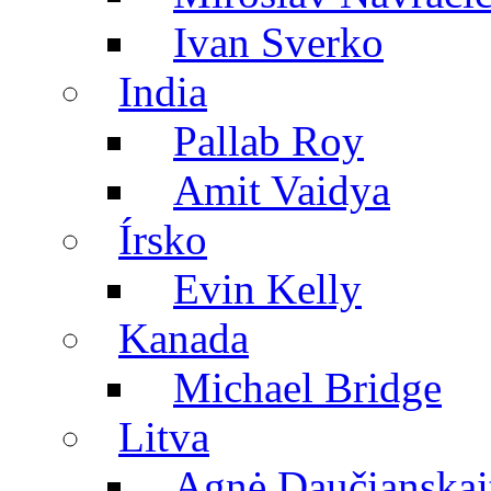
Ivan Sverko
India
Pallab Roy
Amit Vaidya
Írsko
Evin Kelly
Kanada
Michael Bridge
Litva
Agnė Daučianskai