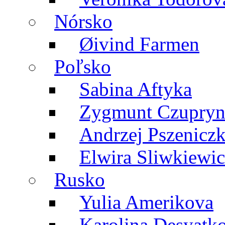
Nórsko
Øivind Farmen
Poľsko
Sabina Aftyka
Zygmunt Czupry
Andrzej Pszenicz
Elwira Sliwkiewic
Rusko
Yulia Amerikova
Karolina Desyatk