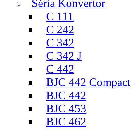
Séria Konvertor
C 111
C 242
C 342
C 342 J
C 442
BJC 442 Compact
BJC 442
BJC 453
BJC 462