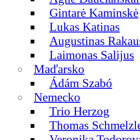
Gintarė Kaminskė
Lukas Katinas
Augustinas Rakau
Laimonas Salijus
Maďarsko
Ádám Szabó
Nemecko
Trio Herzog
Thomas Schmelzl
Veronika Todorov